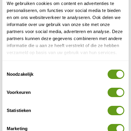
We gebruiken cookies om content en advertenties te
Op zoek naar een reis in de natuur in Marokko?
personaliseren, om functies voor social media te bieden
Het is een uniek vakantieland met vele mooie
plekjes, met woestijnen en verrassende gebergtes
en om ons websiteverkeer te analyseren. Ook delen we
en...
informatie over uw gebruik van onze site met onze
BEKIJK
partners voor social media, adverteren en analyse. Deze
partners kunnen deze gegevens combineren met andere
Verenigde Staten van Amerika
informatie die u aan ze heeft verstrekt of die ze hebben
De natuur in de Verenigde Staten, een land van
verzameld op basis van uw gebruik van hun services.
extremen en contrasten, biedt een oneindig
aantal mogelijkheden voor een rondreis of een
actieve...
Toestemmingsselectie
Noodzakelijk
BEKIJK
Zuid-Afrika
Voorkeuren
Een natuurreis in Zuid-Afrika in het vooruitzicht?
Fantastisch idee! Slechts een handvol landen in
de wereld biedt zo’n grote diversiteit aan...
Statistieken
BEKIJK
Marketing
Spanje