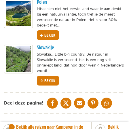
Polen
Misschien niet het eerste land waar je aan denkt
bij een natuurvakantie, toch tref je de meest
verrassende natuur in Polen. Het is voor 30%
bedekt met...
BEKIJK
Slowakije
Slovakia... Little big country. De natuur in
Slowakije is verrassend. Het is een nog vrij
ongerept land, dat nog door weinig Nederlanders
wordt...
BEKIJK
DELEN OP FACEBOOK
DELEN OP X
DELEN VIA DE MAIL
DELEN OP PINTEREST
DELEN OP WH
Deel deze pagina!
Bekijk alle reizen naar Kamperen in de
Bekijk
number_of_trips:
3