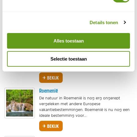
De natuur in Spanje is overweldigend, zowel in
het binnenland, op de eilanden als bij de bekende
badplaatsen. Het land heeft eigenlijk alles te...
Details tonen
BEKIJK
Alles toestaan
Slovenië
Maak kennis met een verborgen parel in Europa
voor een natuurvakantie! Slovenië is een
Selectie toestaan
bergachtig land met zeer mooie natuurgebieden,
prachtige...
BEKIJK
Roemenië
De natuur in Roemenië is nog erg ongerept
vergeleken met andere Europese
vakantiebestemmingen. Roemenië is nu nog een
ideale bestemming voor...
BEKIJK