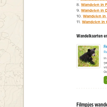
Wandelen in F
8.
Wandelen in D
9.
Wandelen in 
10.
Wandelen in 
11.
Wandelkaarten en
Fi
Re
In
ge
vi
Oo
Filmpjes wande