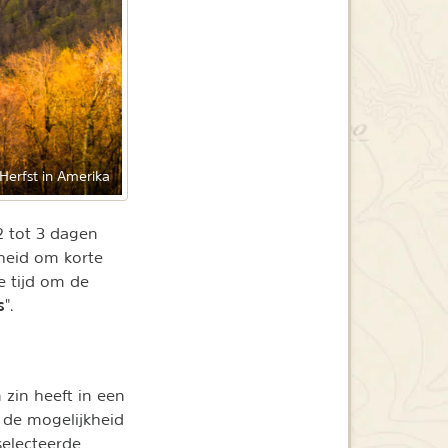
Herfst in Amerika
2 tot 3 dagen
kheid om korte
 tijd om de
s
".
 zin heeft in een
k de mogelijkheid
selecteerde