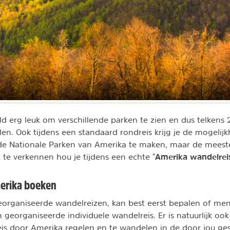
eld erg leuk om verschillende parken te zien en dus telkens 
en. Ook tijdens een standaard rondreis krijg je de mogelij
de Nationale Parken van Amerika te maken, maar de meeste
Amerika wandelrei
 te verkennen hou je tijdens een echte "
erika boeken
eorganiseerde wandelreizen, kan best eerst bepalen of men
 georganiseerde individuele wandelreis. Er is natuurlijk oo
eis door Amerika regelen en te wandelen in de door jou ge