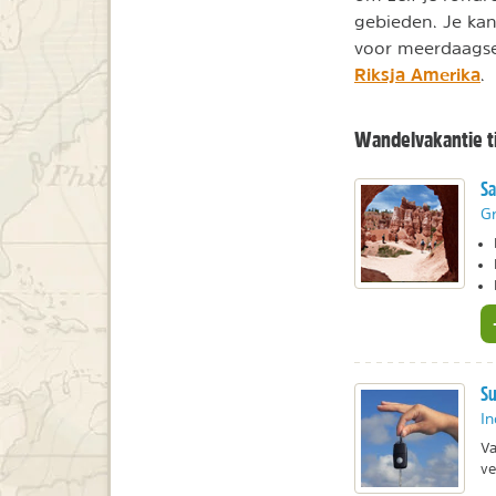
gebieden. Je kan
voor meerdaagse
Riksja Amerika
.
Wandelvakantie t
Sa
Gr
Su
In
Va
ve