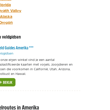
lorida
eath Valley
Alaska
Oregon
 veldgidsen
eld Guides Amerika ***
isgidsen
 onze eigen winkel vind je een aantal
plastificeerde kaarten met vogels, zoogdieren en
ssen die voorkomen in Californië, Utah, Arizona,
stkust en Hawaii.
BEKIJK
lroutes in Amerika