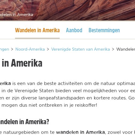
delen in Amerika
Huidige pagina
Wandelen in Amerika
Aanbod
Bestemmingen
ngen
>
Noord-Amerika
>
Verenigde Staten van Amerika
>
Wandelen
in Amerika
erika
is een van de beste activiteiten om de natuur optimaa
 in de Verenigde Staten bieden veel mogelijkheden voor ee
n er zijn diverse langeafstandspaden en kortere routes. G
ogen dus niet ontbreken in je reiskoffer!
ndelen in Amerika?
wandelen in Amerika
oie natuurgebieden om te
, zowel voor 