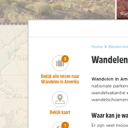
Wan
Home
>
Bestemmi
Wandelen 
number_of_trips:
5
Bekijk alle reizen naar
Wandelen in Am
Wandelen in Amerika
nationale parken
wandelvakantie e
wandelschoenen m
Bekijk kaart
Waar kan je wa
number_of_trips:
1
Er zijn veel mo