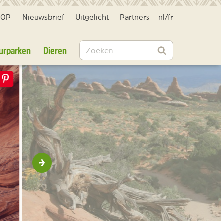
HOP
Nieuwsbrief
Uitgelicht
Partners
nl
/
fr
Zoeken
urparken
Dieren
Zoeken
Volgende