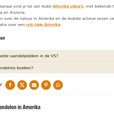
Amerika video's
anaal vind je tal van leuke
, met bekende tr
da en Arizona.
n over de natuur in Amerika en de leukste actieve reizen ve
reis naar Amerika
atie over een
.
gen
beste wandelplekken in de VS?
ndelreis boeken?
DELEN OP FACEBOOK
DELEN OP X
DELEN VIA DE MAIL
DELEN OP PINTEREST
DELEN OP WHATSAPP
!
andelen in Amerika