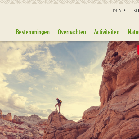
DEALS
S
Bestemmingen
Overnachten
Activiteiten
Natu