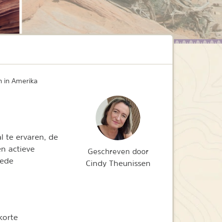
 in Amerika
l te ervaren, de
n actieve
Geschreven door
oede
Cindy Theunissen
korte