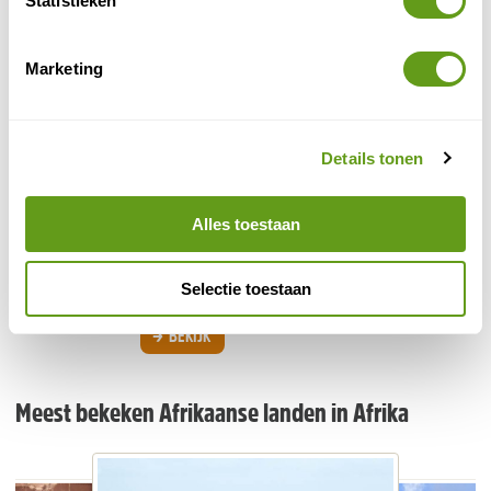
Statistieken
Eritrea
NatureScanner.nl heeft als doel om alle
Marketing
natuurgebieden in de wereld te belichten. Wij zijn
nog druk bezig om alle informatie over Eritrea zo
goed...
Details tonen
BEKIJK
Ethiopië
Alles toestaan
Ethiopie is op zijn zachts gezegd een zeer
verrassend land voor mensen die houden van
cultuur- en natuurreizen. Naturescanner geeft je
Selectie toestaan
leuke reistips...
BEKIJK
Meest bekeken Afrikaanse landen in Afrika