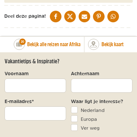
DELEN OP FACEBOOK
DELEN OP X
DELEN VIA DE MAIL
DELEN OP PINTEREST
DELEN OP WH
Deel deze pagina!
number_of_trips:
20
Bekijk alle reizen naar Afrika
Bekijk kaart
Vakantietips & Inspiratie?
Voornaam
Achternaam
E-mailadres*
Waar ligt je interesse?
Nederland
Europa
Ver weg