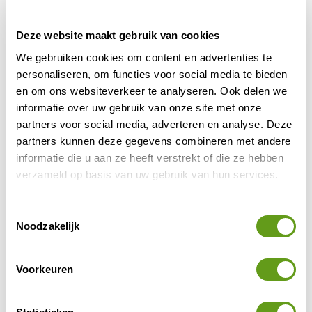
Djibouti
Ga je op reis naar Djibouti en hou je van
Deze website maakt gebruik van cookies
onbetreden paden? Dan is deze site wat voor jou.
NatureScanner gaat de komende maanden alle
We gebruiken cookies om content en advertenties te
informatie over...
personaliseren, om functies voor social media te bieden
BEKIJK
en om ons websiteverkeer te analyseren. Ook delen we
informatie over uw gebruik van onze site met onze
Egypte
partners voor social media, adverteren en analyse. Deze
Tijdens een rondreis in Egypte is er vooral op
partners kunnen deze gegevens combineren met andere
cultureel gebied veel te beleven: Luxor, de
informatie die u aan ze heeft verstrekt of die ze hebben
piramiden en de kleurrijke bazaars zijn
belangrijke...
verzameld op basis van uw gebruik van hun services.
BEKIJK
Toestemmingsselectie
Equatoriaal Guinea natuur
Noodzakelijk
Hoeveel mensen ken jij die een reis naar
Equatoriaal Guinea hebben gemaakt? Hou je van
onbetreden paden dan is een reis naar dit kleine
Voorkeuren
Afrikaanse...
BEKIJK