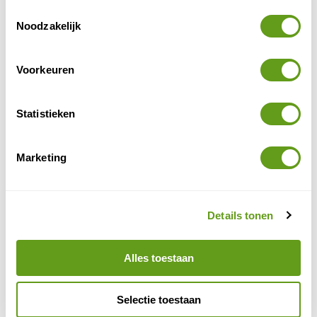
Toestemmingsselectie
BEKIJK
Noodzakelijk
Overijssel Ondersteboven
Wij zijn helemaal ondersteboven van Overijssel.
Voorkeuren
Waarom? Dat lees je hier. Bekijk onze tips voor te
gekke plekken in de provincie.
BEKIJK
Statistieken
Ooievaars
Marketing
De ooievaar. Zo sierlijk en zo imposant tegelijk. Hij
heeft iets mystieks. Zo’n grote vogel is
fascinerend en roept veel vragen op. Hoe groot
zijn ze,...
Details tonen
BEKIJK
Rheeze
Alles toestaan
Rheeze is een mooi brinkdorp in het Vechtdal in
Overijssel met oude boerderijen. Rondom Rheeze
Selectie toestaan
kun je volop genieten van de natuur, zoals in...