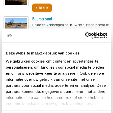
BEKIJK
Buurserzand
Heide en vennengebied in Twente. Marja neemt je
mee op stap naar haar favoriete natuurgebied
dicht bij huis, het Buurserzand.
BEKIJK
Haaksbergerveen
Deze website maakt gebruik van cookies
Een van de mooiste natuurgebieden in de
We gebruiken cookies om content en advertenties te
Provincie Overijssel. Marja neemt ons mee naar
personaliseren, om functies voor social media te bieden
een van haar favoriete wandelgebieden in het
en om ons websiteverkeer te analyseren. Ook delen we
oosten van...
informatie over uw gebruik van onze site met onze
BEKIJK
partners voor social media, adverteren en analyse. Deze
partners kunnen deze gegevens combineren met andere
Duursche Waarden
informatie die u aan ze heeft verstrekt of die ze hebben
Schitterend natuurgebied in de uiterwaarden van
verzameld op basis van uw gebruik van hun services.
de IJssel. Hier kan je prachtig wandelen en vogels
kijken terwijl je geniet van de bijzondere natuur.