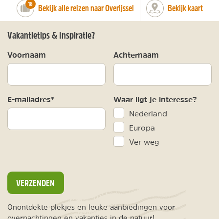
number_of_trips:
18
Bekijk alle reizen naar Overijssel
Bekijk kaart
Vakantietips & Inspiratie?
Voornaam
Achternaam
E-mailadres*
Waar ligt je interesse?
Nederland
Europa
Ver weg
VERZENDEN
Onontdekte plekjes en leuke aanbiedingen voor
overnachtingen en vakanties in de natuur!