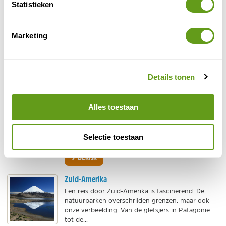
Statistieken
Natuur in Europa
Wat een verscheidenheid aan natuur heeft
Marketing
Europa! Op NatureScanner brengen we alle
Europese vakantiebestemmingen in kaart en vind
je alle vakanties in...
Details tonen
BEKIJK
Natuur in Noord-Amerika
Alles toestaan
Imposante natuur, hoge bergen, desolate
woestijnen, grootse nationale parken en
duizelingwekkende klove, zo kun je de natuur die
Selectie toestaan
je ziet tijdens een...
BEKIJK
Zuid-Amerika
Een reis door Zuid-Amerika is fascinerend. De
natuurparken overschrijden grenzen, maar ook
onze verbeelding. Van de gletsjers in Patagonië
tot de...