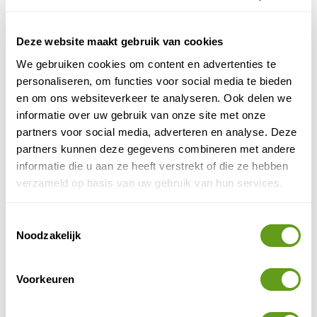
bestemmingen nog steeds het makkelijkst te bereiken
met het vliegtuig. Bekijk per continent de reistips en
verschillende landen.
Deze website maakt gebruik van cookies
We gebruiken cookies om content en advertenties te
personaliseren, om functies voor social media te bieden
Zoek op bestemming
en om ons websiteverkeer te analyseren. Ook delen we
informatie over uw gebruik van onze site met onze
Natuur in Azië
partners voor social media, adverteren en analyse. Deze
Wat zijn de mooiste bestemmingen in Azië? Waar
partners kunnen deze gegevens combineren met andere
vind je de mooiste natuur? De natuur in Azië is
overal prachtig. De imposante bergen van de
informatie die u aan ze heeft verstrekt of die ze hebben
Himalaya, e...
verzameld op basis van uw gebruik van hun services.
BEKIJK
Toestemmingsselectie
Natuur in Afrika
Noodzakelijk
Een natuurreis in Afrika is onvergetelijk en
fascinerend: een enorm veelzijdig aanbod aan
mooie en bijzondere bestemmingen strekt zich uit
Voorkeuren
over het...
BEKIJK