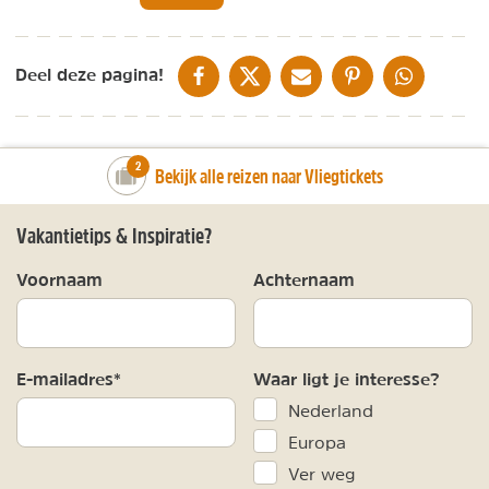
DELEN OP FACEBOOK
DELEN OP X
DELEN VIA DE MAIL
DELEN OP PINTEREST
DELEN OP WH
Deel deze pagina!
number_of_trips:
2
Bekijk alle reizen naar Vliegtickets
Vakantietips & Inspiratie?
Voornaam
Achternaam
E-mailadres*
Waar ligt je interesse?
Nederland
Europa
Ver weg