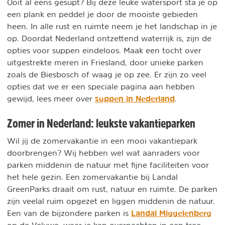
Ooit al eens gesupt? Bij deze leuke watersport sta je op
een plank en peddel je door de mooiste gebieden
heen. In alle rust en ruimte neem je het landschap in je
op. Doordat Nederland ontzettend waterrijk is, zijn de
opties voor suppen eindeloos. Maak een tocht over
uitgestrekte meren in Friesland, door unieke parken
zoals de Biesbosch of waag je op zee. Er zijn zo veel
opties dat we er een speciale pagina aan hebben
suppen in Nederland
gewijd, lees meer over
.
Zomer in Nederland: leukste vakantieparken
Wil jij de zomervakantie in een mooi vakantiepark
doorbrengen? Wij hebben wel wat aanraders voor
parken middenin de natuur met fijne faciliteiten voor
het hele gezin. Een zomervakantie bij Landal
GreenParks draait om rust, natuur en ruimte. De parken
zijn veelal ruim opgezet en liggen middenin de natuur.
Landal Miggelenberg
Een van de bijzondere parken is
op de Veluwe, waar je kan overnachten in een tree