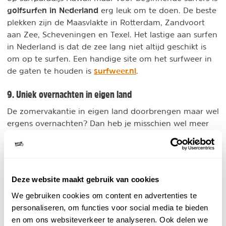
golfsurfen in Nederland
erg leuk om te doen. De beste
plekken zijn de Maasvlakte in Rotterdam, Zandvoort
aan Zee, Scheveningen en Texel. Het lastige aan surfen
in Nederland is dat de zee lang niet altijd geschikt is
om op te surfen. Een handige site om het surfweer in
surfweer.nl
de gaten te houden is
.
9. Uniek overnachten in eigen land
De zomervakantie in eigen land doorbrengen maar wel
ergens overnachten? Dan heb je misschien wel meer
bijzondere
dan anders behoefte aan een
accommodatie
. Kies een overnachting die bij jou past,
bijvoorbeeld een boomhut, trekkershut, lodge, yurt,
boerderij of iets heel anders. Bekijk de meest
Deze website maakt gebruik van cookies
bijzondere overnachtingen in Nederland
.
We gebruiken cookies om content en advertenties te
10. Vogels spotten
personaliseren, om functies voor social media te bieden
en om ons websiteverkeer te analyseren. Ook delen we
Vogelreizen zijn in opmars! Met dit type reizen ga je