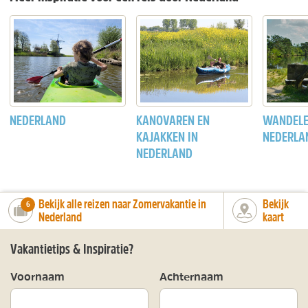
NEDERLAND
KANOVAREN EN
WANDELE
KAJAKKEN IN
NEDERLA
NEDERLAND
Bekijk alle reizen naar Zomervakantie in
Bekijk
number_of_trips:
6
Nederland
kaart
Vakantietips & Inspiratie?
Voornaam
Achternaam