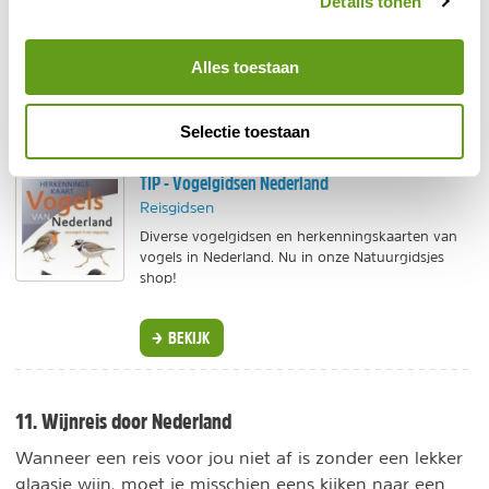
Details tonen
Fijne vogelgebieden in Nederland zijn de
Waddeneilanden
, Lauwersmeer en de verschillende
Alles toestaan
stopplekken in het hierboven genoemde Trekvogelpad.
Neem je verrekijker mee en ga even helemaal op in de
Selectie toestaan
vogels in Nederland
wereld van de
.
TIP - Vogelgidsen Nederland
Reisgidsen
Diverse vogelgidsen en herkenningskaarten van
vogels in Nederland. Nu in onze Natuurgidsjes
shop!
BEKIJK
11. Wijnreis door Nederland
Wanneer een reis voor jou niet af is zonder een lekker
glaasje wijn, moet je misschien eens kijken naar een