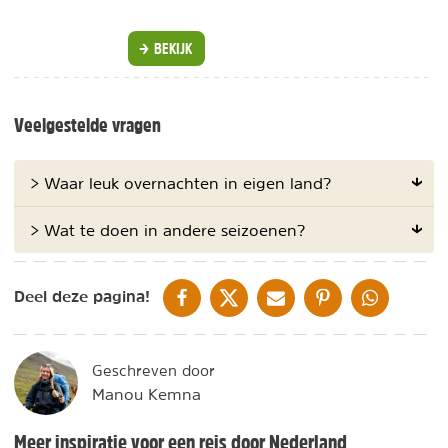
BEKIJK
Veelgestelde vragen
> Waar leuk overnachten in eigen land?
> Wat te doen in andere seizoenen?
DELEN OP FACEBOOK
DELEN OP X
DELEN VIA DE MAIL
DELEN OP PINTEREST
DELEN OP WH
Deel deze pagina!
Geschreven door
Manou Kemna
Meer inspiratie voor een reis door Nederland