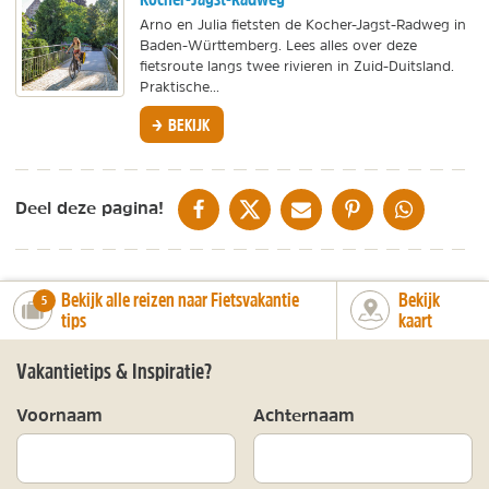
Arno en Julia fietsten de Kocher-Jagst-Radweg in
Baden-Württemberg. Lees alles over deze
fietsroute langs twee rivieren in Zuid-Duitsland.
Praktische...
BEKIJK
DELEN OP FACEBOOK
DELEN OP X
DELEN VIA DE MAIL
DELEN OP PINTEREST
DELEN OP WH
Deel deze pagina!
Bekijk alle reizen naar Fietsvakantie
Bekijk
number_of_trips:
5
tips
kaart
Vakantietips & Inspiratie?
Voornaam
Achternaam