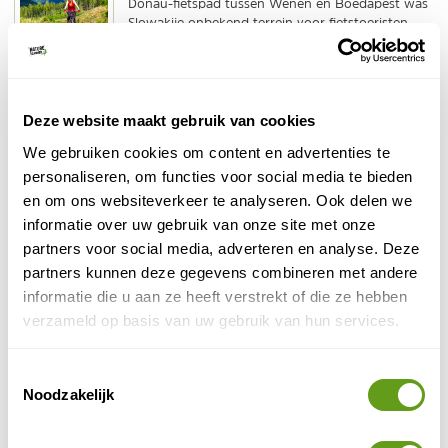
Donau-fietspad tussen Wenen en Boedapest was
Slowakije onbekend terrein voor fietstoeristen.
De...
BEKIJK
Fietsen in Schotland
Deze website maakt gebruik van cookies
Fietsen in Schotland is geweldig: op de fiets
We gebruiken cookies om content en advertenties te
verken je sneller dan te voet dit adembenemende
personaliseren, om functies voor social media te bieden
landschap en geniet je volop van de outdoor...
en om ons websiteverkeer te analyseren. Ook delen we
BEKIJK
informatie over uw gebruik van onze site met onze
partners voor social media, adverteren en analyse. Deze
Fietsen in Bulgarije
partners kunnen deze gegevens combineren met andere
Bulgarije, en met name de bergen van Bulgarije, is
informatie die u aan ze heeft verstrekt of die ze hebben
een uitstekende bestemming om een weekje weg
verzameld op basis van uw gebruik van hun services.
te zijn en te fietsen in de natuur. Tijdens een...
BEKIJK
Toestemmingsselectie
Fietsen in Nederland
Noodzakelijk
Wat zijn de mooiste gebieden om te fietsen in
eigen land? Nederland is een fietsland bij uitstek;