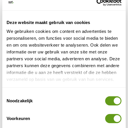
Gran Canaria is het op één na grootste eiland van
de Canarische eilandengroep. Hoewel
natuurliefhebbers op het eerste zicht
Deze website maakt gebruik van cookies
terugdeinzen van de vele...
We gebruiken cookies om content en advertenties te
BEKIJK
personaliseren, om functies voor social media te bieden
Ibiza
en om ons websiteverkeer te analyseren. Ook delen we
Ibiza staat natuurlijk bekend om het bruisend
informatie over uw gebruik van onze site met onze
uitgaanswereldje, maar wist je dat dit Spaanse
partners voor social media, adverteren en analyse. Deze
eiland ook gezegend is met een zeer veelzijdige
partners kunnen deze gegevens combineren met andere
natuur?...
informatie die u aan ze heeft verstrekt of die ze hebben
BEKIJK
verzameld op basis van uw gebruik van hun services.
Lloret de Mar
Toestemmingsselectie
Ontdek de natuur en wandelpaden rondom Lloret
Noodzakelijk
de Mar. Een verrassende bestemming voor wie
graag actief is in de buitenlucht.
BEKIJK
Voorkeuren