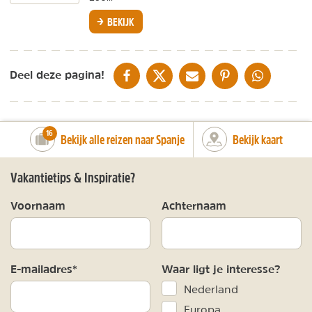
BEKIJK
DELEN OP FACEBOOK
DELEN OP X
DELEN VIA DE MAIL
DELEN OP PINTEREST
DELEN OP WH
Deel deze pagina!
number_of_trips:
16
Bekijk alle reizen naar Spanje
Bekijk kaart
Vakantietips & Inspiratie?
Voornaam
Achternaam
E-mailadres*
Waar ligt je interesse?
Nederland
Europa