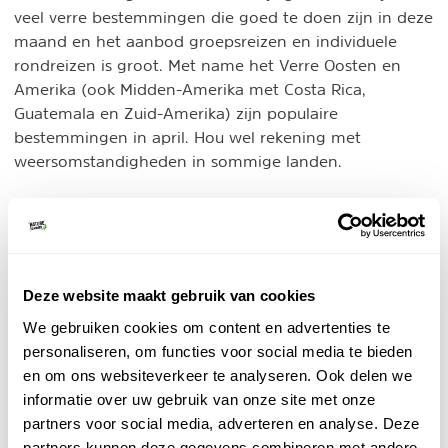
veel verre bestemmingen die goed te doen zijn in deze
maand en het aanbod groepsreizen en individuele
rondreizen is groot. Met name het Verre Oosten en
Amerika (ook Midden-Amerika met Costa Rica,
Guatemala en Zuid-Amerika) zijn populaire
bestemmingen in april. Hou wel rekening met
weersomstandigheden in sommige landen.
Top 10 verre vakantiebestemmingen in april
1. Costa Rica in april
Deze pure natuurbestemming willen we graag apart
uitlichten, want dit is een bestemming die elke
Deze website maakt gebruik van cookies
Costa
natuurliefhebber eens bezocht wil hebben. In
We gebruiken cookies om content en advertenties te
Rica
, land van Pura Vida, beleef je avontuurlijke reizen
personaliseren, om functies voor social media te bieden
in de jungle. Als het jouw droom is om oog in oog te
en om ons websiteverkeer te analyseren. Ook delen we
komen met een luiaard of een toekan dan is dit zeker
informatie over uw gebruik van onze site met onze
jouw bestemming.
partners voor social media, adverteren en analyse. Deze
partners kunnen deze gegevens combineren met andere