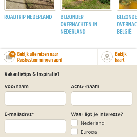
ROADTRIP NEDERLAND
BIJZONDER
BIJZOND
OVERNACHTEN IN
OVERNAC
NEDERLAND
BELGIË
Bekijk alle reizen naar
Bekijk
number_of_trips:
10
Reisbestemmingen april
kaart
Vakantietips & Inspiratie?
Voornaam
Achternaam
E-mailadres*
Waar ligt je interesse?
Nederland
Europa