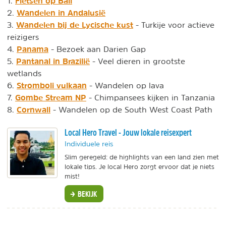
Fietsen op Bali
1.
Wandelen in Andalusië
2.
Wandelen bij de Lycische kust
3.
- Turkije voor actieve
reizigers
Panama
4.
- Bezoek aan Darien Gap
Pantanal in Brazilië
5.
- Veel dieren in grootste
wetlands
Stromboli vulkaan
6.
- Wandelen op lava
Gombe Stream NP
7.
- Chimpansees kijken in Tanzania
Cornwall
8.
- Wandelen op de South West Coast Path
Local Hero Travel - Jouw lokale reisexpert
Individuele reis
Slim geregeld: de highlights van een land zien met
lokale tips. Je local Hero zorgt ervoor dat je niets
mist!
BEKIJK