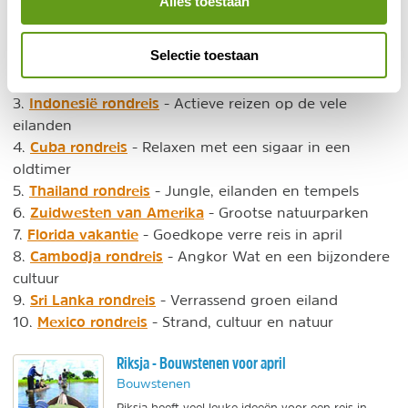
Alles toestaan
Meer aanraders voor verre reizen in april:
Selectie toestaan
Galapagos eilanden
2.
- Beste tijd voor Darwin's
dierentuin
Indonesië rondreis
3.
- Actieve reizen op de vele
eilanden
Cuba rondreis
4.
- Relaxen met een sigaar in een
oldtimer
Thailand rondreis
5.
- Jungle, eilanden en tempels
Zuidwesten van Amerika
6.
- Grootse natuurparken
Florida vakantie
7.
- Goedkope verre reis in april
Cambodja rondreis
8.
- Angkor Wat en een bijzondere
cultuur
Sri Lanka rondreis
9.
- Verrassend groen eiland
Mexico rondreis
10.
- Strand, cultuur en natuur
Riksja - Bouwstenen voor april
Bouwstenen
Riksja heeft veel leuke ideeën voor een reis in