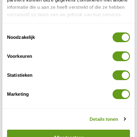
informatie die u aan ze heeft verstrekt of die ze hebben
verzameld op basis van uw gebruik van hun services.
Toestemmingsselectie
Noodzakelijk
Voorkeuren
Statistieken
Costa Rica in april
Marketing
April is de overgangsmaand van de droge naar de
natte periode en is iets rustiger dan januari en februari.
Details tonen
Mochten er buien vallen, dan vallen ze meestal aan het
einde van de dag en 's nachts. Een prima maand dus
voor een rondreis Costa Rica.