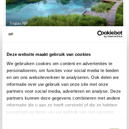
Triglav NP
Better Places - Wandelreis
Individuele reis
Deze website maakt gebruik van cookies
Individuele trektocht Sloveense Alpen.
Begin en eind in Bohinj.
We gebruiken cookies om content en advertenties te
Reis per trein naar Slovenië.
personaliseren, om functies voor social media te bieden
BEKIJK
en om ons websiteverkeer te analyseren. Ook delen we
informatie over uw gebruik van onze site met onze
partners voor social media, adverteren en analyse. Deze
7. Peneda-Gerês in Portugal
partners kunnen deze gegevens combineren met andere
informatie die u aan ze heeft verstrekt of die ze hebben
Peneda-Gerês
is een pareltje in het noorden van
verzameld op basis van uw gebruik van hun services.
Portugal, grensoverschrijdend met Spanje. Hier tref je
afgeronde rotsen, glasheldere poelen waar je heerlijk
Toestemmingsselectie
in kunt zwemmen en watervalletjes. Rijd langs