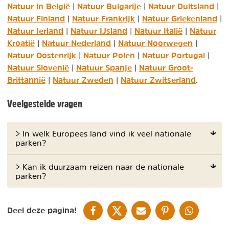
Natuur in België
Natuur Bulgarije
Natuur Duitsland
|
|
|
Natuur Finland
Natuur Frankrijk
Natuur Griekenland
|
|
|
Natuur Ierland
Natuur IJsland
Natuur Italië
Natuur
|
|
|
Kroatië
Natuur Nederland
Natuur Noorwegen
|
|
|
Natuur Oostenrijk
Natuur Polen
Natuur Portugal
|
|
|
Natuur Slovenië
Natuur Spanje
Natuur Groot-
|
|
Brittannië
Natuur Zweden
Natuur Zwitserland
|
|
.
Veelgestelde vragen
> In welk Europees land vind ik veel nationale
parken?
> Kan ik duurzaam reizen naar de nationale
parken?
DELEN OP FACEBOOK
DELEN OP X
DELEN VIA DE MAIL
DELEN OP PINTEREST
DELEN OP WH
Deel deze pagina!