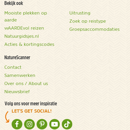
Bekijk ook
Mooiste plekken op
Uitrusting
aarde
Zoek op reistype
wAARDEvol reizen
Groepsaccommodaties
Natuurgidsjes.nl
Acties & kortingscodes
NatureScanner
Contact
Samenwerken
Over ons / About us
Nieuwsbrief
Volg ons voor meer inspiratie
LET'S GET SOCIAL!
NATURESCANNER OP FACEBOOK
NATURESCANNER OP INSTAGRAM
NATURESCANNER OP PINTEREST
NATURESCANNER OP YOUTUBE
NATURESCANNER OP TIKTOK