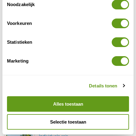
Noodzakelijk
authentieke bergdorpen, met de typerende
graanschuurtjes.
Voorkeuren
Statistieken
Marketing
Details tonen
Alles toestaan
Peneda Gerês
Selectie toestaan
Riksja Travel - Portugal reizen