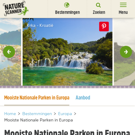
Ga
naar
Bestemmingen
Zoeken
Menu
content
Bestemmingen
Krka - Kroatië
Overnachten
Activiteiten
rige
Vol
Natuurparken
Dieren
DEALS
SHOP
Huidige pagina
Mooiste Nationale Parken in Europa
Aanbod
Nieuwsbrief
Uitgelicht
Partners
/
nl
fr
Home
>
Bestemmingen
>
Europa
>
Mooiste Nationale Parken in Europa
Mooiste Nationale Parken in Europa