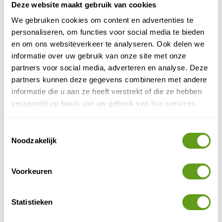
BEKIJK
Deze website maakt gebruik van cookies
We gebruiken cookies om content en advertenties te
Natuur bij Leuven
personaliseren, om functies voor social media te bieden
De Belgische kunststad Leuven is een aanrader
en om ons websiteverkeer te analyseren. Ook delen we
voor een stedentrip. De mooie historische
informatie over uw gebruik van onze site met onze
gebouwen en het gezellige centrum zijn leuk,
maar het is zeker...
partners voor social media, adverteren en analyse. Deze
partners kunnen deze gegevens combineren met andere
BEKIJK
informatie die u aan ze heeft verstrekt of die ze hebben
Natuur bij Namen en Dinant
verzameld op basis van uw gebruik van hun services.
Ontdek de natuur rondom Namen en Dinant,
twee mooie steden aan de Maas. Met beide een
Toestemmingsselectie
citadel en veel historische bezienswaardigheden
Noodzakelijk
zijn ze een...
BEKIJK
Voorkeuren
Bossen en parken in Brussel
Tips voor mooie parken en groene plekken in en
Statistieken
rond Brussel. Van het Zoniënwoud tot het Park
van Woluwe. Wat te doen en wat te zien rond de