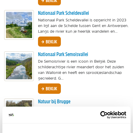
BEKIJK
Nationaal Park Scheldevallei
Nationaal Park Scheldevallei is opgericht in 2023
en ligt aan de Schelde tussen Gent en Antwerpen.
Langs de rivier kun je heerlijk wandelen en...
BEKIJK
Nationaal Park Semoisvallei
De Semoisrivier is een icoon in België. Deze
schilderachtige rivier meandert door het zuiden
van Wallonië en heeft een sprookjeslandschap
gecreëerd. G...
BEKIJK
Natuur bij Brugge
Wat te zien en doen in het Brugse Ommeland, de
omgeving rond de mooie kunststad Brugge.
Bekijk ook onze tips voor rustige plekjes in de
stad.