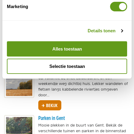
Belgische...
Marketing
BEKIJK
Natuur bij Mechelen
Details tonen
Een stedentrip naar Mechelen, maar dan anders.
Ga op zoek naar rustige plekken en onbekende
bezienswaardigheden. Bekijk onze tips voor
mooie parken in...
Alles toestaan
BEKIJK
Selectie toestaan
Provincie Oost-Vlaanderen
Op vakantie bij onze zuiderburen, of een
weekendje weg dichtbij huis. Lekker wandelen of
fietsen langs kabbelende riviertjes omgeven
door...
BEKIJK
Parken in Gent
Mooie plekken in de buurt van Gent. Bekijk de
verschillende tuinen en parken in de binnenstad