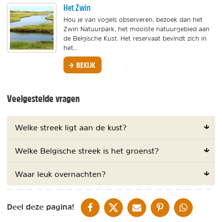
Het Zwin
Hou je van vogels observeren, bezoek dan het
Zwin Natuurpark, het mooiste natuurgebied aan
de Belgische Kust. Het reservaat bevindt zich in
het...
BEKIJK
Veelgestelde vragen
Welke streek ligt aan de kust?
Welke Belgische streek is het groenst?
Waar leuk overnachten?
DELEN OP FACEBOOK
DELEN OP X
DELEN VIA DE MAIL
DELEN OP PINTEREST
DELEN OP WH
Deel deze pagina!