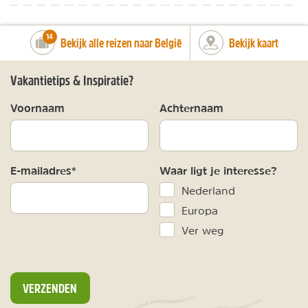
number_of_trips:
14
Bekijk alle reizen naar België
Bekijk kaart
Vakantietips & Inspiratie?
Voornaam
Achternaam
E-mailadres*
Waar ligt je interesse?
Nederland
Europa
Ver weg
VERZENDEN