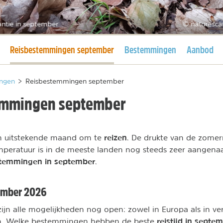
antie in september
© naturesca
Huidige pagina
Reisbestemmingen september
Bestemmingen
Aanbod
ngen
>
Reisbestemmingen september
emmingen september
reizen
n uitstekende maand om te
. De drukte van de zome
mperatuur is in de meeste landen nog steeds zeer aangena
stemmingen in september
.
tember 2026
zijn alle mogelijkheden nog open: zowel in Europa als in ve
reistijd in septe
n. Welke bestemmingen hebben de beste