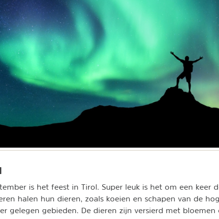
l
ember is het feest in Tirol. Super leuk is het om een keer
eren halen hun dieren, zoals koeien en schapen van de ho
er gelegen gebieden. De dieren zijn versierd met bloemen e