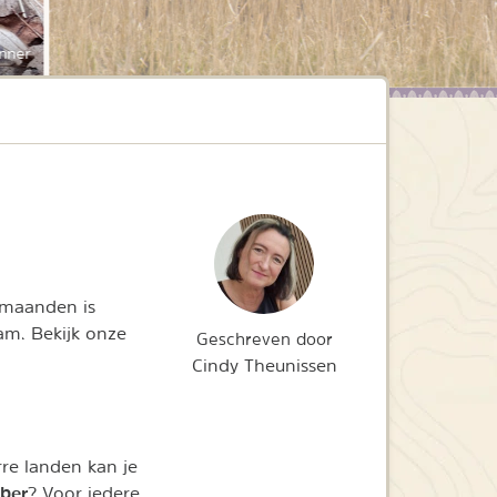
nner
rmaanden is
am. Bekijk onze
Geschreven door
Cindy Theunissen
rre landen kan je
mber
? Voor iedere