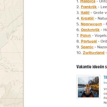
Mallorca
1.
- Ontd
Frankrijk
2.
- Lee
Italië
3.
- Grote 
Kroatië
4.
- Natu
Noorwegen
5.
- 
Oostenrijk
6.
- Hi
Polen
7.
- Vogels
Portugal
8.
- Onb
Spanje
9.
- Nazom
Zwitserland
10.
-
Vakantie ideeën 
TI
In
Vr
co
Fi
No