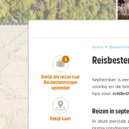
Vak
Home
>
Bestemmi
Reisbest
number_of_trips:
5
Bekijk alle reizen naar
September is ee
Reisbestemmingen
voorbij en de te
september
reisbe
tips voor
Reizen in sep
Bekijk kaart
In deze periode 
prima rondreize