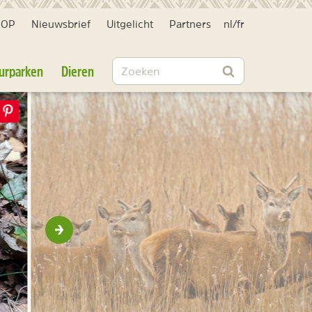
HOP
Nieuwsbrief
Uitgelicht
Partners
nl
/
fr
Zoeken
urparken
Dieren
Zoeken
Volgende