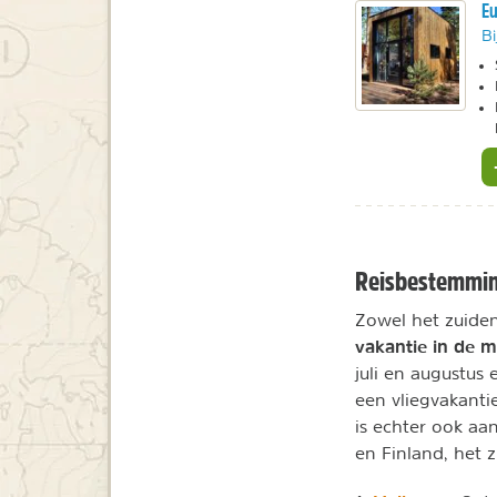
Eu
Bi
Reisbestemmin
Zowel het zuiden
vakantie in de 
juli en augustus
een vliegvakanti
is echter ook a
en Finland, het z