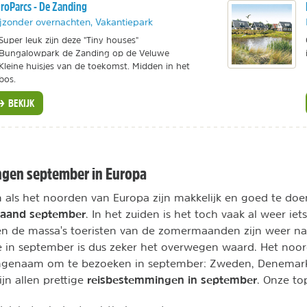
roParcs - De Zanding
jzonder overnachten, Vakantiepark
Super leuk zijn deze "Tiny houses"
Bungalowpark de Zanding op de Veluwe
Kleine huisjes van de toekomst. Midden in het
bos.
BEKIJK
gen september in Europa
 als het noorden van Europa zijn makkelijk en goed te do
maand september
. In het zuiden is het toch vaak al weer iet
 en de massa's toeristen van de zomermaanden zijn weer na
e in september is dus zeker het overwegen waard. Het noo
angenaam om te bezoeken in september: Zweden, Denema
reisbestemmingen in september
ijn allen prettige
. Onze to