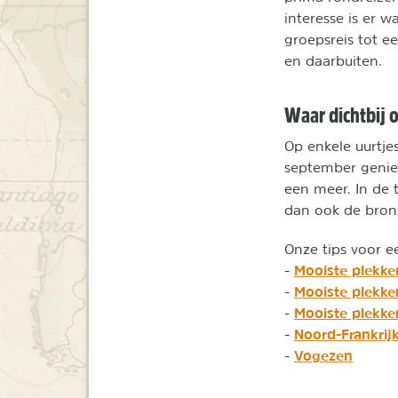
interesse is er 
groepsreis tot ee
en daarbuiten.
Waar dichtbij 
Op enkele uurtje
september geniet
een meer. In de 
dan ook de brons
Onze tips voor e
Mooiste plekke
-
Mooiste plekken
-
Mooiste plekke
-
Noord-Frankrij
-
Vogezen
-