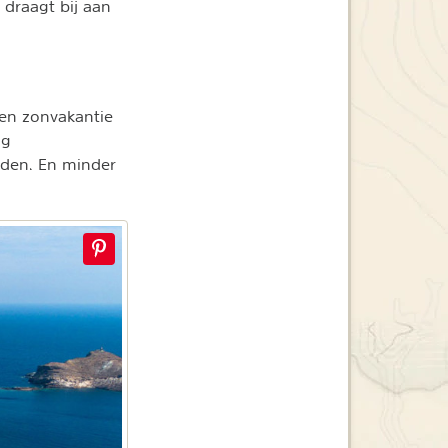
 draagt bij aan
een zonvakantie
ng
nden. En minder