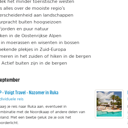
ek het minder toeristische westen
s alles over de mooiste regio's
verscheidenheid aan landschappen
urpracht buiten hoogseizoen
Fjorden en puur natuur
ken in de Oostenrijkse Alpen
 in moerassen en wisenten in bossen
ekende plekjes in Zuid-Europa
eren in het zuiden of hiken in de bergen
 Actief buiten zijn in de bergen
september
P - Voigt Travel - Nazomer in Ruka
dividuele reis
aag je reis naar Ruka aan, eventueel in
mbinatie met de Noordkaap of andere delen van
nland. Met een beetje geluk zie je ook het
orderlicht.