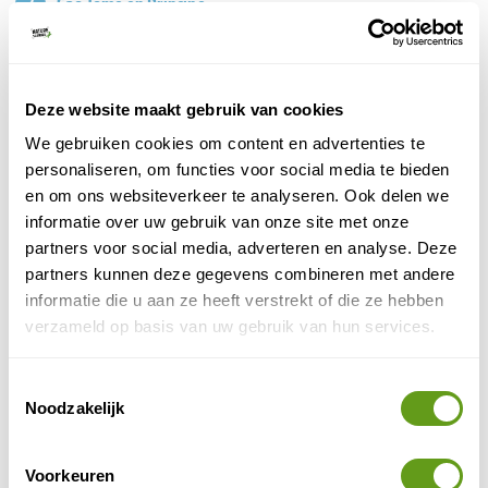
Sao Tomé en Principe
Seychellen
La Réunion
Deze website maakt gebruik van cookies
Zanzibar
We gebruiken cookies om content en advertenties te
Kaapverdië
personaliseren, om functies voor social media te bieden
en om ons websiteverkeer te analyseren. Ook delen we
informatie over uw gebruik van onze site met onze
Helder Reizen - Oeganda op maat
partners voor social media, adverteren en analyse. Deze
Individuele reis, Maatwerk
partners kunnen deze gegevens combineren met andere
Met Helder Reizen maak je een avontuurlijke reis
informatie die u aan ze heeft verstrekt of die ze hebben
naar Oeganda. Kies jij voor een self-drive of liever
verzameld op basis van uw gebruik van hun services.
op reis met een privé gids? Alles kan op geregeld.
BEKIJK
Toestemmingsselectie
Noodzakelijk
Van Verre - Rondreizen en bouwstenen Mauritius
Individuele reis, Bouwstenen
Voorkeuren
Actieve rondreizen in de natuur van Mauritius.