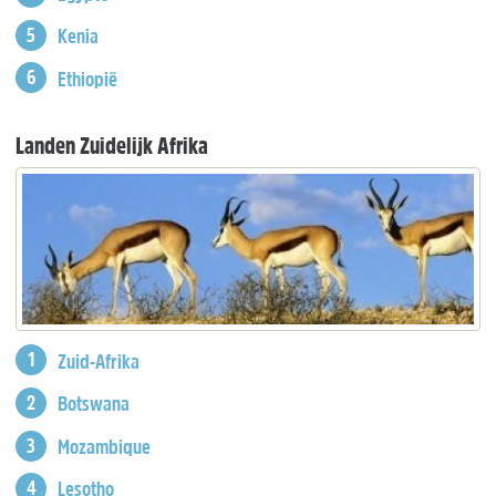
Kenia
Ethiopië
Landen Zuidelijk Afrika
Zuid-Afrika
Botswana
Mozambique
Lesotho