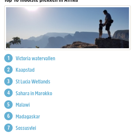
Victoria watervallen
Kaapstad
St Lucia Wetlands
Sahara in Marokko
Malawi
Madagaskar
Sossusvlei