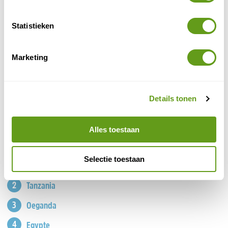
Omdat het zonde is op één plek te blijven.
unieke slaapplekken en activiteiten
Keuze uit
.
Statistieken
BEKIJK
Marketing
Landen Noord- en Oost-Afrika
Details tonen
Alles toestaan
Selectie toestaan
Marokko
Tanzania
Oeganda
Egypte