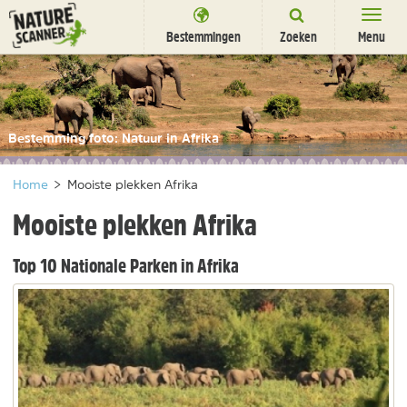
Ga
naar
Bestemmingen
Zoeken
Menu
content
Bestemmingen
Overnachten
Bestemming foto: Natuur in Afrika
Activiteiten
Home
>
Mooiste plekken Afrika
Natuurparken
Mooiste plekken Afrika
Dieren
Top 10 Nationale Parken in Afrika
DEALS
SHOP
Nieuwsbrief
Uitgelicht
Partners
/
nl
fr